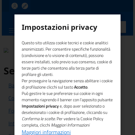
UNIONCAMERE
Impostazioni privacy
CALABRIA
Questo sito utilizza cookie tecnici e cookie analitici
anonimizzati. Per consentire specifiche funzionalità
(condivisione e/o visione di contenuti), possono
essere installati, solo previo suo consenso, cookie di
Servizi
terze parti che consentono alla terza parte di
profilare gli utenti.
Per proseguire la navigazione senza abilitare i cookie
Bandi e Finanziamenti
di profilazione clicchi sul tasto
Accetto
.
Può gestire le sue preferenze sui cookie in ogni
Competitività sistema imprenditoriale
momento riaprendo il banner con l'apposito pulsante
Impostazioni privacy
e, dopo aver selezionato o
Formazione e lavoro
Innovazione
deselezionato i cookie di profilazione, cliccando su
Conferma le scelte
. Per vedere la Cookie Policy
Internazionalizzazione
Legalità
completa, clicchi
Maggiori Informazioni
Maggiori informazioni