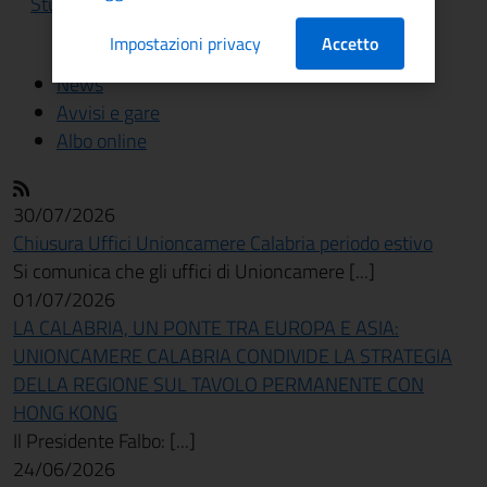
Studi e statistiche
Impostazioni privacy
Accetto
News
Avvisi e gare
Albo online
30/07/2026
Chiusura Uffici Unioncamere Calabria periodo estivo
Si comunica che gli uffici di Unioncamere [...]
01/07/2026
LA CALABRIA, UN PONTE TRA EUROPA E ASIA:
UNIONCAMERE CALABRIA CONDIVIDE LA STRATEGIA
DELLA REGIONE SUL TAVOLO PERMANENTE CON
HONG KONG
Il Presidente Falbo: [...]
24/06/2026