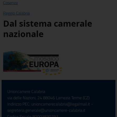
Cosenza
Reggio Calabria
Dal sistema camerale
nazionale
Unioncamere Calabria
via delle Nazioni, 24 88046 Lamezia Terme (CZ)
Indirizzo PEC: unioncamerecalabria@legalmail.it -
segreteria.generale@unioncamere-calabria.it
Codice Fiscale 80003830793