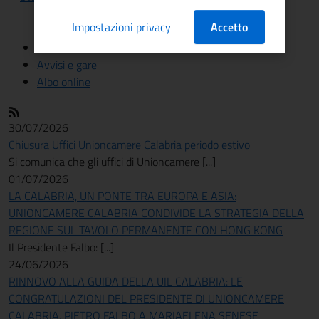
Impostazioni privacy
Accetto
News
Avvisi e gare
Albo online
30/07/2026
Chiusura Uffici Unioncamere Calabria periodo estivo
Si comunica che gli uffici di Unioncamere [...]
01/07/2026
LA CALABRIA, UN PONTE TRA EUROPA E ASIA:
UNIONCAMERE CALABRIA CONDIVIDE LA STRATEGIA DELLA
REGIONE SUL TAVOLO PERMANENTE CON HONG KONG
Il Presidente Falbo: [...]
24/06/2026
RINNOVO ALLA GUIDA DELLA UIL CALABRIA: LE
CONGRATULAZIONI DEL PRESIDENTE DI UNIONCAMERE
CALABRIA, PIETRO FALBO A MARIAELENA SENESE