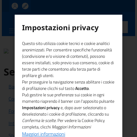
UNIONCAMERE
Impostazioni privacy
CALABRIA
Questo sito utilizza cookie tecnici e cookie analitici
anonimizzati. Per consentire specifiche funzionalità
(condivisione e/o visione di contenuti), possono
essere installati, solo previo suo consenso, cookie di
Servizi
terze parti che consentono alla terza parte di
profilare gli utenti.
Per proseguire la navigazione senza abilitare i cookie
Bandi e Finanziamenti
di profilazione clicchi sul tasto
Accetto
.
Può gestire le sue preferenze sui cookie in ogni
Competitività sistema imprenditoriale
momento riaprendo il banner con l'apposito pulsante
Impostazioni privacy
e, dopo aver selezionato o
Formazione e lavoro
Innovazione
deselezionato i cookie di profilazione, cliccando su
Conferma le scelte
. Per vedere la Cookie Policy
Internazionalizzazione
Legalità
completa, clicchi
Maggiori Informazioni
Maggiori informazioni
Studi e statistiche