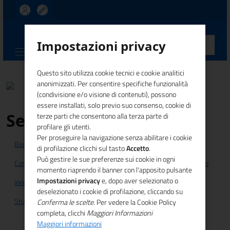
UNIONCAMERE
Impostazioni privacy
CALABRIA
Questo sito utilizza cookie tecnici e cookie analitici
anonimizzati. Per consentire specifiche funzionalità
(condivisione e/o visione di contenuti), possono
essere installati, solo previo suo consenso, cookie di
Servizi
terze parti che consentono alla terza parte di
profilare gli utenti.
Per proseguire la navigazione senza abilitare i cookie
Bandi e Finanziamenti
di profilazione clicchi sul tasto
Accetto
.
Può gestire le sue preferenze sui cookie in ogni
Competitività sistema imprenditoriale
Formazione e lavoro
momento riaprendo il banner con l'apposito pulsante
Impostazioni privacy
e, dopo aver selezionato o
Innovazione
Internazionalizzazione
Legalità
deselezionato i cookie di profilazione, cliccando su
Studi e statistiche
Conferma le scelte
. Per vedere la Cookie Policy
completa, clicchi
Maggiori Informazioni
Maggiori informazioni