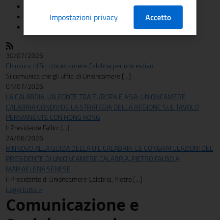
News
Avvisi e gare
Impostazioni privacy
Accetto
Albo online
30/07/2026
Chiusura Uffici Unioncamere Calabria periodo estivo
Si comunica che gli uffici di Unioncamere [...]
01/07/2026
LA CALABRIA, UN PONTE TRA EUROPA E ASIA: UNIONCAMERE
CALABRIA CONDIVIDE LA STRATEGIA DELLA REGIONE SUL TAVOLO
PERMANENTE CON HONG KONG
Il Presidente Falbo: [...]
24/06/2026
RINNOVO ALLA GUIDA DELLA UIL CALABRIA: LE CONGRATULAZIONI DEL
PRESIDENTE DI UNIONCAMERE CALABRIA, PIETRO FALBO A
MARIAELENA SENESE
Il Presidente di Unioncamere Calabria, Pietro [...]
Leggi tutte >
Comunicazione e