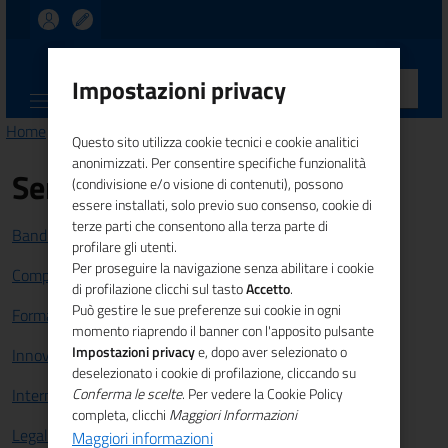
UNIONCAMERE
Impostazioni privacy
CALABRIA
Home
>
>
> Patrocinio non oneroso
Questo sito utilizza cookie tecnici e cookie analitici
anonimizzati. Per consentire specifiche funzionalità
Servizi
(condivisione e/o visione di contenuti), possono
essere installati, solo previo suo consenso, cookie di
terze parti che consentono alla terza parte di
Bandi e Finanziamenti
profilare gli utenti.
Per proseguire la navigazione senza abilitare i cookie
Competitività sistema imprenditoriale
di profilazione clicchi sul tasto
Accetto
.
Può gestire le sue preferenze sui cookie in ogni
Formazione e lavoro
momento riaprendo il banner con l'apposito pulsante
Impostazioni privacy
e, dopo aver selezionato o
Innovazione
deselezionato i cookie di profilazione, cliccando su
Internazionalizzazione
Conferma le scelte
. Per vedere la Cookie Policy
completa, clicchi
Maggiori Informazioni
Legalità
Maggiori informazioni