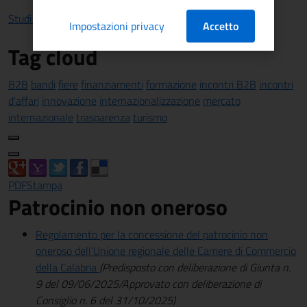
Studi e statistiche
Impostazioni privacy
Accetto
Tag cloud
B2B
bandi
fiere
finanziamenti
formazione
incontri B2B
incontri
d'affari
innovazione
internazionalizzazione
mercato
internazionale
trasparenza
turismo
PDF
Stampa
Patrocinio non oneroso
Regolamento per la concessione del patrocinio non
oneroso dell’Unione regionale delle Camere di Commercio
della Calabria
(
Predisposto con deliberazione di Giunta n.
9 del 09/06/2025/Approvato con deliberazione di
Consiglio n. 6 del 31/10/2025)